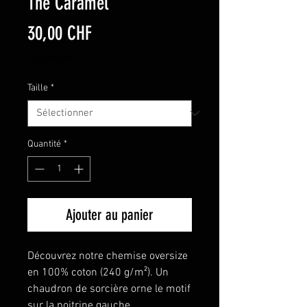
Thé Caramel
Prix
30,00 CHF
TVA Incluse
Taille
*
Quantité
*
Ajouter au panier
Découvrez notre chemise oversize
en 100% coton (240 g/m²). Un
chaudron de sorcière orne le motif
sur la poitrine gauche,