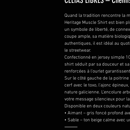
CELTAS LIBRES – Chemis
Quand la tradition rencontre la
Heritage Muscle Shirt est bien p
un symbole de liberté, de connexi
coupe ample, sa matière biologiq
authentiques, il est idéal au quot
le streetwear.
Confectionné en jersey simple 100
shirt séduit par sa douceur et sa
renforcées à l'ourlet garantissen
Sur le côté gauche de la poitrin
cerf avec le toxo, l'ajonc épineux
nature galicienne. L'encolure arb
votre message silencieux pour la l
Disponible en deux couleurs natu
• Aimant – gris foncé profond av
• Sable – ton beige calme avec 
⸻