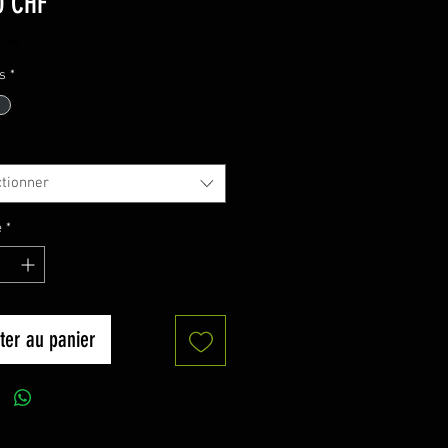
Prix
0 CHF
luse
s
*
ctionner
é
*
ter au panier