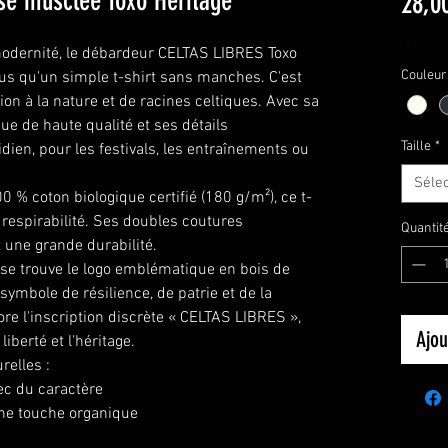
e musclée Toxo Heritage
28,0
TVA Inc
 modernité, le débardeur CELTAS LIBRES Toxo
Couleur
lus qu'un simple t-shirt sans manches. C'est
on à la nature et de racines celtiques. Avec sa
ue de haute qualité et ses détails
Taille
*
idien, pour les festivals, les entraînements ou
Séle
 % coton biologique certifié (180 g/m²), ce t-
 respirabilité. Ses doubles coutures
Quantit
t une grande durabilité.
e se trouve le logo emblématique en bois de
, symbole de résilience, de patrie et de la
ore l'inscription discrète « CELTAS LIBRES »,
Ajou
iberté et l'héritage.
relles :
ec du caractère
une touche organique