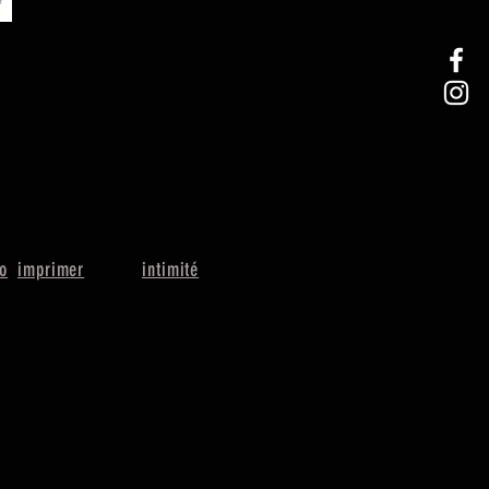
io
imprimer
intimité