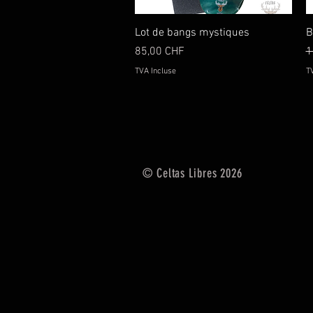
Aperçu rapide
Lot de bangs mystiques
B
Prix
P
85,00 CHF
1
TVA Incluse
T
© Celtas Libres 2026