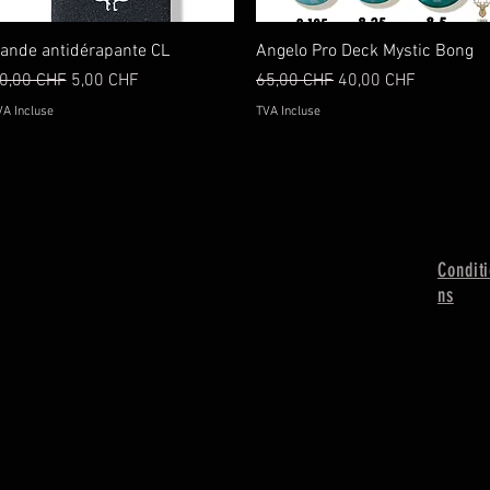
Aperçu rapide
Aperçu rapide
ande antidérapante CL
Angelo Pro Deck Mystic Bong
rix original
Prix promotionnel
Prix original
Prix promotionnel
0,00 CHF
5,00 CHF
65,00 CHF
40,00 CHF
VA Incluse
TVA Incluse
Condit
ns