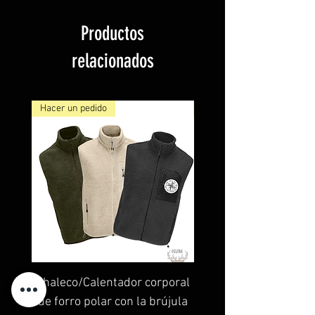
Productos
relacionados
Hacer un pedido
NUEVO
Chaleco/Calentador corporal
CELTAS LIBRES – Top
de forro polar con la brújula