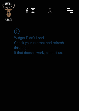
Widget Didn’t Load
Check your internet and refresh
this page.
If that doesn’t work, contact us.