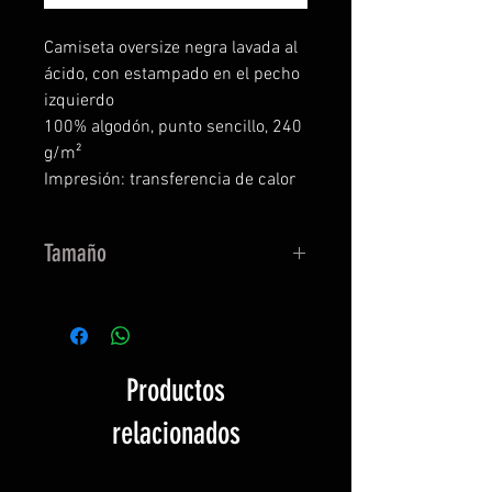
Camiseta oversize negra lavada al
ácido, con estampado en el pecho
izquierdo
100% algodón, punto sencillo, 240
g/m²
Impresión: transferencia de calor
Tamaño
Atención: si no te gusta una
camiseta de gran tamaño, pide
una talla más pequeña.
Productos
relacionados