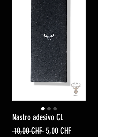
Nastro adesivo CL
Prezzo
Prezzo
 10,00 CHF 
5,00 CHF