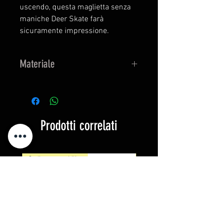
uscendo, questa maglietta senza
maniche Deer Skate farà
sicuramente impressione.
Materiale
100% cotone, jersey singolo, 180
g/m²
Prodotti correlati
Ordine prestabilito
NUOVO