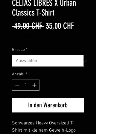
CELTAS LIBRES X Urban
Classics T-Shirt
Standardpreis
Sale-
 49,00 CHF 
35,00 CHF
Preis
inkl. MwSt.
Grösse
*
Anzahl
*
In den Warenkorb
Schwarzes Heavy Oversized T-
Shirt mit kleinem Geweih-Logo